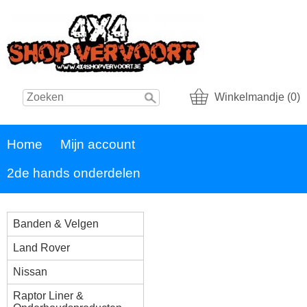
Winkelmandje (0)
Home
Mijn account
2de hands onderdelen
Banden & Velgen
Land Rover
Nissan
Raptor Liner &