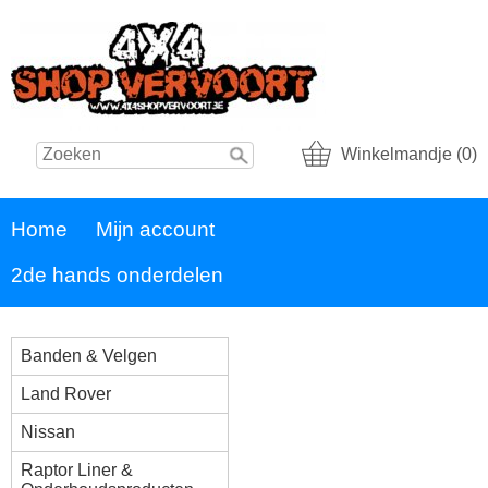
Winkelmandje (0)
Home
Mijn account
2de hands onderdelen
Banden & Velgen
Land Rover
Nissan
Raptor Liner &