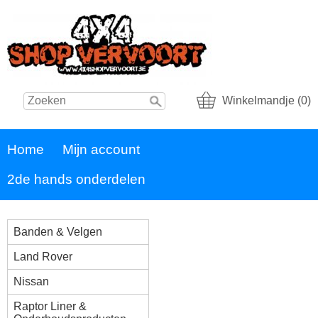
Winkelmandje (0)
Home
Mijn account
2de hands onderdelen
Banden & Velgen
Land Rover
Nissan
Raptor Liner &